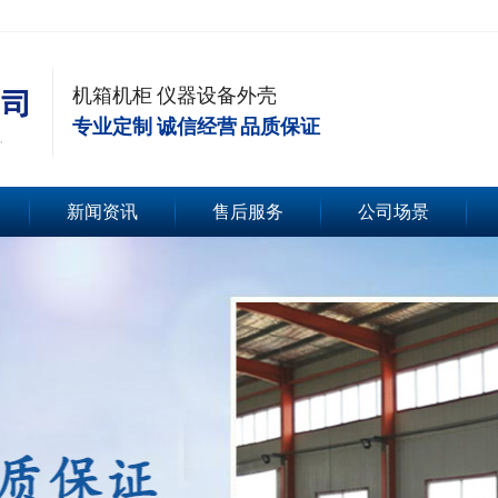
机箱机柜 仪器设备外壳
专业定制 诚信经营 品质保证
新闻资讯
售后服务
公司场景