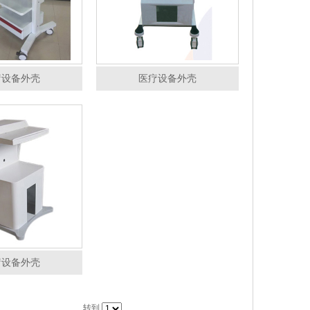
疗设备外壳
医疗设备外壳
疗设备外壳
转到