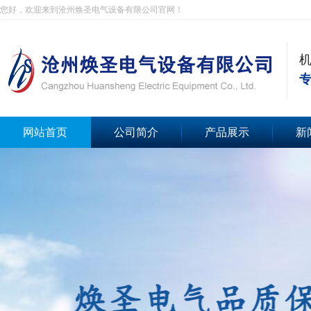
您好，欢迎来到沧州焕圣电气设备有限公司官网！
机
专
网站首页
公司简介
产品展示
新